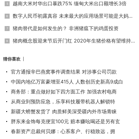
越南大米对华出口暴跌75% 缅甸大米出口额增长3倍
数字人民币初露真容 未来最大的应用场景可能是大妈买菜
猪肉替代是如何发生的？ 非洲猪瘟下的鸡蛋投资
猪肉概念股迎来节后开门红 2020年生猪价格有望维持高位
猜你喜欢
官方通报辛巴燕窝事件调查结果 对涉事公司罚款
中国内地亿万富豪增至415人 人数创历史新高9成白
商务部：重点做好如下四方面工作 加强农村电商
从商业到预防应急，乐享科技履带机器人解锁特
新疆大螃蟹发货了 肉质鲜美深受疆内外市场青睐
胖东来金饰每克便宜100元 赔本赚吆喝还是另有玄
春新资产总裁何贝娜：心系客户、行稳致远，拥