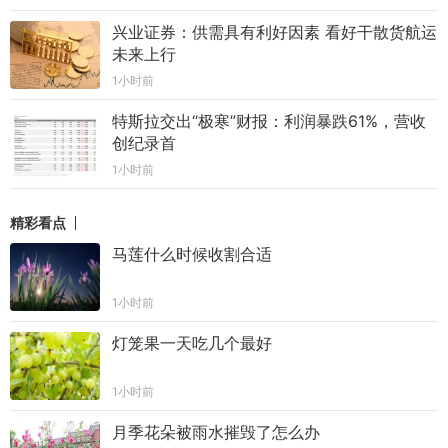
兴业证券：供需具有利好因素 看好干散货航运
未来上行
1小时前
特斯拉交出“极寒”财报：利润暴跌61%，营收
创纪录首
1小时前
精彩看点
马莲什么时候收割合适
1小时前
灯笼果一天吃几个最好
1小时前
月季花朵被雨水摧毁了怎么办