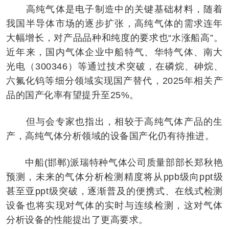
高纯气体是电子制造中的关键基础材料，随着
我国半导体市场的逐步扩张，高纯气体的需求连年
大幅增长，对产品品种和纯度的要求也“水涨船高”。
近年来，国内气体企业中船特气、华特气体、南大
光电（300346）等通过技术突破，在磷烷、砷烷、
六氟化钨等细分领域实现国产替代，2025年相关产
品的国产化率有望提升至25%。
但与会专家也指出，相较于高纯气体产品的生
产，高纯气体分析领域的设备国产化仍有待推进。
中船(邯郸)派瑞特种气体公司质量部部长郑秋艳
预测，未来的气体分析检测精度将从ppb级向ppt级
甚至亚ppt级突破，逐渐普及的便携式、在线式检测
设备也将实现对气体的实时与连续检测，这对气体
分析设备的性能提出了更高要求。