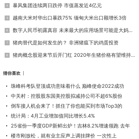
暴风集团连续两日跌停 市值蒸发近4亿元
越南大米对华出口暴跌75% 缅甸大米出口额增长3倍
数字人民币初露真容 未来最大的应用场景可能是大妈买菜
猪肉替代是如何发生的？ 非洲猪瘟下的鸡蛋投资
猪肉概念股迎来节后开门红 2020年生猪价格有望维持高位
猜你喜欢
珠峰科考队登顶成功意味着什么 巅峰使命2022成功
中关村：控股股东国美控股拟减持公司不超6%股份
倒车接人机会来了！抓住了你也能买到市场Top3的
统计局：4月工业增加值同比增长5.4%
25省份一季度GDP新鲜出炉！吉林8.2%增速领跑 去年
楼市刚放松，就有业主应声上调挂牌价 一次性上