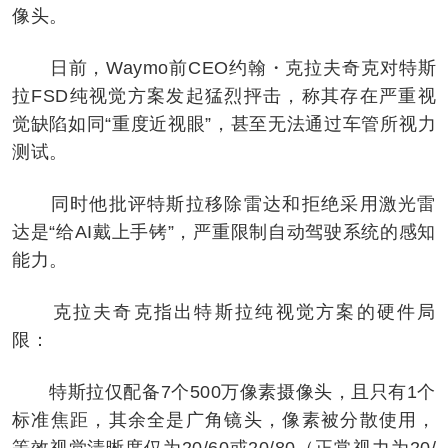
像头。
日前，Waymo前CEO约翰・克拉夫奇克对特斯
拉FSD纯视觉方案发起猛烈抨击，称其存在严重视
觉缺陷如同“重度近视眼”，甚至无法通过车管所视力
测试。
同时他批评特斯拉移除雷达和拒绝采用激光雷
达是“给AI戴上手铐”，严重限制自动驾驶系统的感知
能力。
克拉夫奇克指出特斯拉纯视觉方案的硬件局
限：
特斯拉仅配备7个500万像素摄像头，且只有1个
标准焦距，其余全是广角镜头，像素被分散使用，
等效视觉清晰度仅为20/60或20/80（正常视力为20/