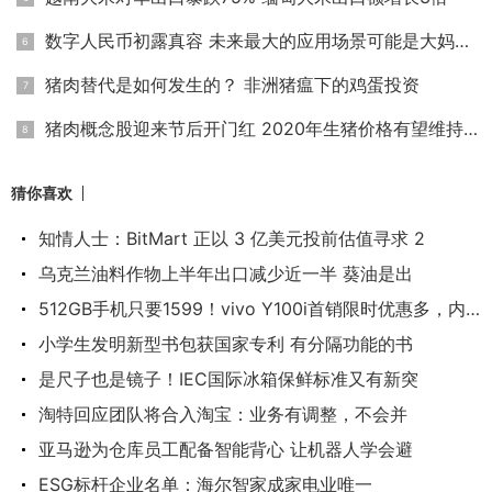
数字人民币初露真容 未来最大的应用场景可能是大妈买菜
猪肉替代是如何发生的？ 非洲猪瘟下的鸡蛋投资
猪肉概念股迎来节后开门红 2020年生猪价格有望维持高位
猜你喜欢
知情人士：BitMart 正以 3 亿美元投前估值寻求 2
乌克兰油料作物上半年出口减少近一半 葵油是出
512GB手机只要1599！vivo Y100i首销限时优惠多，内置
小学生发明新型书包获国家专利 有分隔功能的书
是尺子也是镜子！IEC国际冰箱保鲜标准又有新突
淘特回应团队将合入淘宝：业务有调整，不会并
亚马逊为仓库员工配备智能背心 让机器人学会避
ESG标杆企业名单：海尔智家成家电业唯一