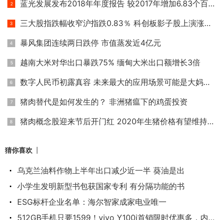
蓝光发展发布2018年年度报告 较2017年增加6.83个百分点
三大股指跌幅收窄沪指跌0.83％ 科创板影子股上演涨停潮
暴风集团连续两日跌停 市值蒸发近4亿元
越南大米对华出口暴跌75% 缅甸大米出口额增长3倍
数字人民币初露真容 未来最大的应用场景可能是大妈买菜
猪肉替代是如何发生的？ 非洲猪瘟下的鸡蛋投资
猪肉概念股迎来节后开门红 2020年生猪价格有望维持高位
猜你喜欢
乌克兰油料作物上半年出口减少近一半 葵油是出
小学生发明新型书包获国家专利 有分隔功能的书
ESG标杆企业名单：海尔智家成家电业唯一
512GB手机只要1599！vivo Y100i首销限时优惠多，内置