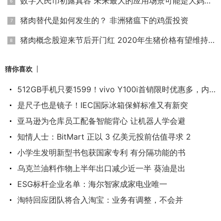
数字人民币初露真容 未来最大的应用场景可能是大妈买菜
猪肉替代是如何发生的？ 非洲猪瘟下的鸡蛋投资
猪肉概念股迎来节后开门红 2020年生猪价格有望维持高位
猜你喜欢
512GB手机只要1599！vivo Y100i首销限时优惠多，内置
是尺子也是镜子！IEC国际冰箱保鲜标准又有新突
亚马逊为仓库员工配备智能背心 让机器人学会避
知情人士：BitMart 正以 3 亿美元投前估值寻求 2
小学生发明新型书包获国家专利 有分隔功能的书
乌克兰油料作物上半年出口减少近一半 葵油是出
ESG标杆企业名单：海尔智家成家电业唯一
淘特回应团队将合入淘宝：业务有调整，不会并