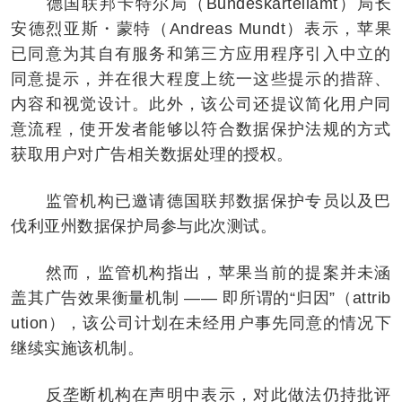
德国联邦卡特尔局（Bundeskartellamt）局长
安德烈亚斯・蒙特（Andreas Mundt）表示，苹果
已同意为其自有服务和第三方应用程序引入中立的
同意提示，并在很大程度上统一这些提示的措辞、
内容和视觉设计。此外，该公司还提议简化用户同
意流程，使开发者能够以符合数据保护法规的方式
获取用户对广告相关数据处理的授权。
监管机构已邀请德国联邦数据保护专员以及巴
伐利亚州数据保护局参与此次测试。
然而，监管机构指出，苹果当前的提案并未涵
盖其广告效果衡量机制 —— 即所谓的“归因”（attrib
ution），该公司计划在未经用户事先同意的情况下
继续实施该机制。
反垄断机构在声明中表示，对此做法仍持批评