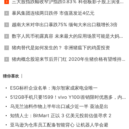
三大股指跌幅收窄沪指跌0.83％ 科创板影子股上演涨停潮
暴风集团连续两日跌停 市值蒸发近4亿元
越南大米对华出口暴跌75% 缅甸大米出口额增长3倍
数字人民币初露真容 未来最大的应用场景可能是大妈买菜
猪肉替代是如何发生的？ 非洲猪瘟下的鸡蛋投资
猪肉概念股迎来节后开门红 2020年生猪价格有望维持高位
猜你喜欢
ESG标杆企业名单：海尔智家成家电业唯一
512GB手机只要1599！vivo Y100i首销限时优惠多，内置
乌克兰油料作物上半年出口减少近一半 葵油是出
知情人士：BitMart 正以 3 亿美元投前估值寻求 2
亚马逊为仓库员工配备智能背心 让机器人学会避