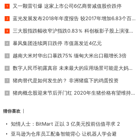
又一颗雷引爆 这家上市公司6亿商誉减值股价跌停
蓝光发展发布2018年年度报告 较2017年增加6.83个百分点
三大股指跌幅收窄沪指跌0.83％ 科创板影子股上演涨停潮
暴风集团连续两日跌停 市值蒸发近4亿元
越南大米对华出口暴跌75% 缅甸大米出口额增长3倍
数字人民币初露真容 未来最大的应用场景可能是大妈买菜
猪肉替代是如何发生的？ 非洲猪瘟下的鸡蛋投资
猪肉概念股迎来节后开门红 2020年生猪价格有望维持高位
猜你喜欢
知情人士：BitMart 正以 3 亿美元投前估值寻求 2
亚马逊为仓库员工配备智能背心 让机器人学会避