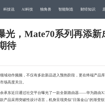
科技说
AI科技
独角兽
智能制造
财经知识
观曝光，Mate70系列再添新
期待​
域动作频频，不仅有多款新品进入预热阶段，更在终端产品库
市场高度关注。
追梦之路，稳比快更重要
访湖
东近日通过社交平台曝光了一款全新路由器——华为路由X3 P
款产品采用突破性设计语言，机身呈现类似"日落金山"的渐变纹