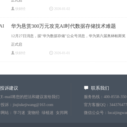
正式启
快财经
2026-01-02
华为悬赏300万元攻克AI时代数据存储技术难题
12月27日消息，据“华为数据存储”公众号消息，华为第六届奥林帕斯奖
正式启
快财经
2026-01-01
投诉建议
联系我们
E-mail将您的想法和建议发给我们
服务热线：400-8558-350
诉：jiujiukejiwang@163.com
官方客服QQ：344376477
作网站：
学习迷
宠物经
绿植迷
女邦网
微信公众号：lucaijingwa