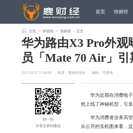
首页
快财经
主页
>
快资讯
>
快财经
> 正文
​华为路由X3 Pro外
员「Mate 70 Air」引
2025-10-27 23:44:06
来源：鹿财经综合
编辑：毛青青
华为近期在消费电子领
然上线了神秘机型，引发
华为消费者业务高管余承
扫一扫
分享文章到微信
从公开的实机图来看，这