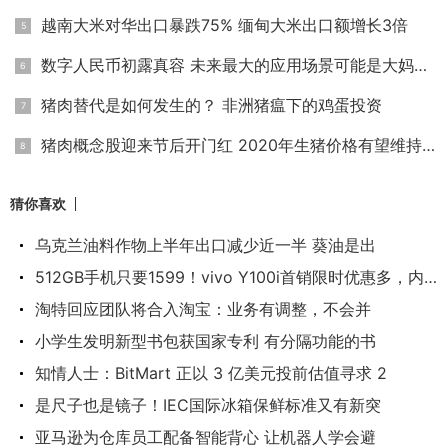
越南大米对华出口暴跌75% 缅甸大米出口额增长3倍
数字人民币初露真容 未来最大的应用场景可能是大妈买菜
猪肉替代是如何发生的？ 非洲猪瘟下的鸡蛋投资
猪肉概念股迎来节后开门红 2020年生猪价格有望维持高位
猜你喜欢
乌克兰油料作物上半年出口减少近一半 葵油是出
512GB手机只要1599！vivo Y100i首销限时优惠多，内置
淘特回应团队将合入淘宝：业务有调整，不会并
小学生发明新型书包获国家专利 有分隔功能的书
知情人士：BitMart 正以 3 亿美元投前估值寻求 2
是尺子也是镜子！IEC国际冰箱保鲜标准又有新突
亚马逊为仓库员工配备智能背心 让机器人学会避