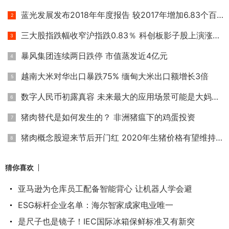
蓝光发展发布2018年年度报告 较2017年增加6.83个百分点
三大股指跌幅收窄沪指跌0.83％ 科创板影子股上演涨停潮
暴风集团连续两日跌停 市值蒸发近4亿元
越南大米对华出口暴跌75% 缅甸大米出口额增长3倍
数字人民币初露真容 未来最大的应用场景可能是大妈买菜
猪肉替代是如何发生的？ 非洲猪瘟下的鸡蛋投资
猪肉概念股迎来节后开门红 2020年生猪价格有望维持高位
猜你喜欢
亚马逊为仓库员工配备智能背心 让机器人学会避
ESG标杆企业名单：海尔智家成家电业唯一
是尺子也是镜子！IEC国际冰箱保鲜标准又有新突