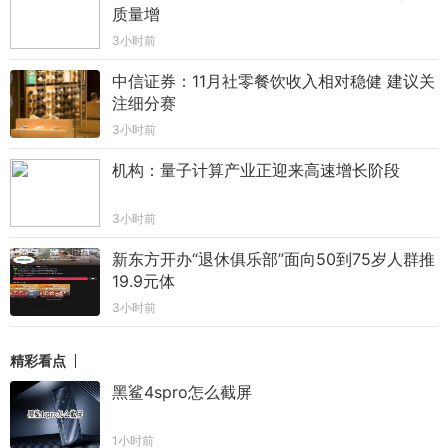
质量增
3小时前
中信证券：11月社零餐饮收入相对稳健 建议关
注细分赛
3小时前
机构：量子计算产业正迎来高速增长阶段
3小时前
新东方开办“退休俱乐部”面向50到75岁人群推
19.9元体
3小时前
精彩看点
黑鲨4spro怎么截屏
1小时前