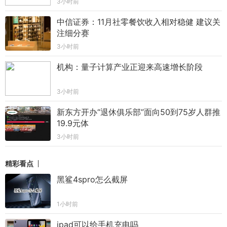
3小时前
中信证券：11月社零餐饮收入相对稳健 建议关
注细分赛
3小时前
机构：量子计算产业正迎来高速增长阶段
3小时前
新东方开办“退休俱乐部”面向50到75岁人群推
19.9元体
3小时前
精彩看点
黑鲨4spro怎么截屏
1小时前
ipad可以给手机充电吗