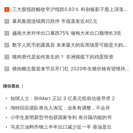
三大股指跌幅收窄沪指跌0.83％ 科创板影子股上演涨停潮
暴风集团连续两日跌停 市值蒸发近4亿元
越南大米对华出口暴跌75% 缅甸大米出口额增长3倍
数字人民币初露真容 未来最大的应用场景可能是大妈买菜
猪肉替代是如何发生的？ 非洲猪瘟下的鸡蛋投资
猪肉概念股迎来节后开门红 2020年生猪价格有望维持高位
猜你喜欢
知情人士：BitMart 正以 3 亿美元投前估值寻求 2
淘特回应团队将合入淘宝：业务有调整，不会并
小学生发明新型书包获国家专利 有分隔功能的书
乌克兰油料作物上半年出口减少近一半 葵油是出