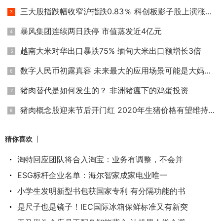
三大股指跌幅收窄沪指跌0.83％ 科创板影子股上演涨停潮
暴风集团连续两日跌停 市值蒸发近4亿元
越南大米对华出口暴跌75% 缅甸大米出口额增长3倍
数字人民币初露真容 未来最大的应用场景可能是大妈买菜
猪肉替代是如何发生的？ 非洲猪瘟下的鸡蛋投资
猪肉概念股迎来节后开门红 2020年生猪价格有望维持高位
猜你喜欢
淘特回应团队将合入淘宝：业务有调整，不会并
ESG标杆企业名单：海尔智家成家电业唯一
小学生发明新型书包获国家专利 有分隔功能的书
是尺子也是镜子！IEC国际冰箱保鲜标准又有新突