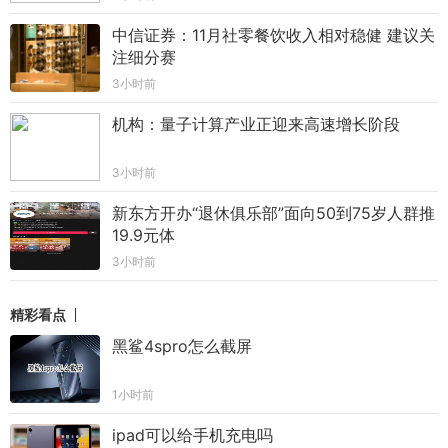
中信证券：11月社零餐饮收入相对稳健 建议关
注细分赛
3小时前
机构：量子计算产业正迎来高速增长阶段
3小时前
新东方开办“退休俱乐部”面向50到75岁人群推
19.9元体
3小时前
精彩看点
黑鲨4spro怎么截屏
1小时前
ipad可以给手机充电吗