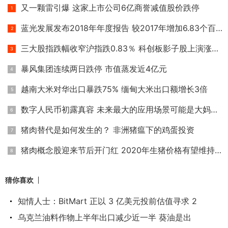
又一颗雷引爆 这家上市公司6亿商誉减值股价跌停
蓝光发展发布2018年年度报告 较2017年增加6.83个百分点
三大股指跌幅收窄沪指跌0.83％ 科创板影子股上演涨停潮
暴风集团连续两日跌停 市值蒸发近4亿元
越南大米对华出口暴跌75% 缅甸大米出口额增长3倍
数字人民币初露真容 未来最大的应用场景可能是大妈买菜
猪肉替代是如何发生的？ 非洲猪瘟下的鸡蛋投资
猪肉概念股迎来节后开门红 2020年生猪价格有望维持高位
猜你喜欢
知情人士：BitMart 正以 3 亿美元投前估值寻求 2
乌克兰油料作物上半年出口减少近一半 葵油是出