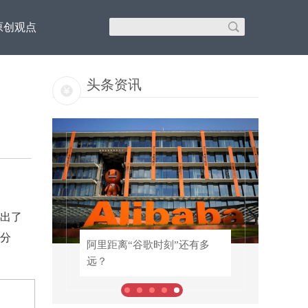
原创观点
头条资讯
出了
百分
！专
阿里距离“谷歌时刻”还有多
阿里距离“谷歌时刻”还有多
远？
远？