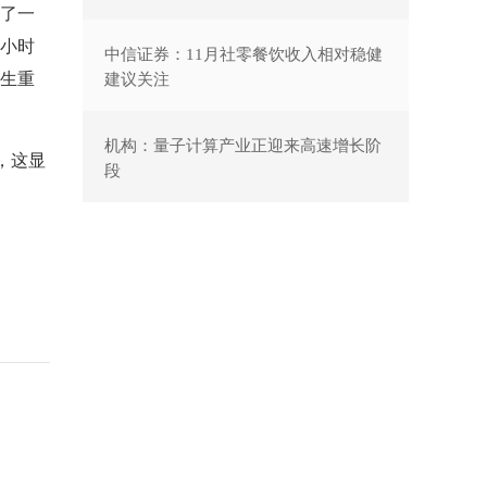
了一
小时
中信证券：11月社零餐饮收入相对稳健
生重
建议关注
机构：量子计算产业正迎来高速增长阶
权，这显
段