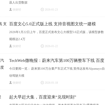
器人出货数据
快财经
2026-01-23
百度文心5.0正式版上线 支持音视图文统一建模
2026年1月22日上午，百度正式发布文心大模型5.0正式版，该模型参数
规模达2.4万
快财经
2026-01-22
TechWeb微晚报：蔚来汽车第100万辆整车下线 百度
大
今日要闻一览： 蔚来第100万台量产车正式下线 英伟达发布Alpamayo自
动驾驶大模
快财经
2026-01-18
起大早赶大集，百度迎来“兑现时刻”