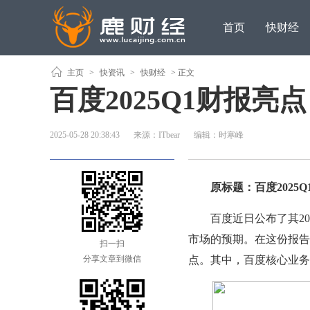
首页
快财经
主页
>
快资讯
>
快财经
> 正文
百度2025Q1财报
2025-05-28 20:38:43
来源：ITbear
编辑：时寒峰
原标题：百度2025Q
百度近日公布了其202
市场的预期。在这份报告
扫一扫
分享文章到微信
点。其中，百度核心业务