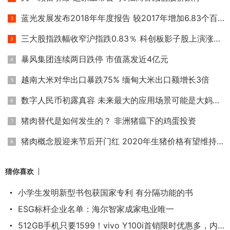
蓝光发展发布2018年年度报告 较2017年增加6.83个百分点
三大股指跌幅收窄沪指跌0.83％ 科创板影子股上演涨停潮
暴风集团连续两日跌停 市值蒸发近4亿元
越南大米对华出口暴跌75% 缅甸大米出口额增长3倍
数字人民币初露真容 未来最大的应用场景可能是大妈买菜
猪肉替代是如何发生的？ 非洲猪瘟下的鸡蛋投资
猪肉概念股迎来节后开门红 2020年生猪价格有望维持高位
猜你喜欢
小学生发明新型书包获国家专利 有分隔功能的书
ESG标杆企业名单：海尔智家成家电业唯一
512GB手机只要1599！vivo Y100i首销限时优惠多，内置