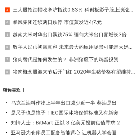
三大股指跌幅收窄沪指跌0.83％ 科创板影子股上演涨停潮
暴风集团连续两日跌停 市值蒸发近4亿元
越南大米对华出口暴跌75% 缅甸大米出口额增长3倍
数字人民币初露真容 未来最大的应用场景可能是大妈买菜
猪肉替代是如何发生的？ 非洲猪瘟下的鸡蛋投资
猪肉概念股迎来节后开门红 2020年生猪价格有望维持高位
猜你喜欢
乌克兰油料作物上半年出口减少近一半 葵油是出
是尺子也是镜子！IEC国际冰箱保鲜标准又有新突
知情人士：BitMart 正以 3 亿美元投前估值寻求 2
亚马逊为仓库员工配备智能背心 让机器人学会避