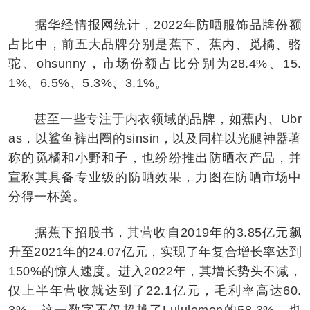
据华经情报网统计，2022年防晒服饰品牌份额
占比中，前五大品牌分别是蕉下、蕉内、觅橘、骆
驼、ohsunny，市场份额占比分别为28.4%、15.
1%、6.5%、5.3%、3.1%。
甚至一些专注于内衣领域的品牌，如蕉内、Ubr
as，以鲨鱼裤出圈的sinsin，以及同样以光腿神器著
称的觅橘和小野和子，也纷纷推出防晒衣产品，并
宣称其具备专业级的防晒效果，力图在防晒市场中
分得一杯羹。
据蕉下招股书，其营收自2019年的3.85亿元飙
升至2021年的24.07亿元，实现了年复合增长率达到
150%的惊人速度。进入2022年，其增长势头不减，
仅上半年营收就达到了22.1亿元，毛利率高达60.
3%。这一数字不仅超越了Lululemon的58.3%，也