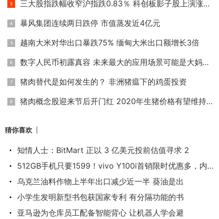
三大股指跌幅收窄沪指跌0.83％ 科创板影子股上演涨停潮
暴风集团连续两日跌停 市值蒸发近4亿元
越南大米对华出口暴跌75% 缅甸大米出口额增长3倍
数字人民币初露真容 未来最大的应用场景可能是大妈买菜
猪肉替代是如何发生的？ 非洲猪瘟下的鸡蛋投资
猪肉概念股迎来节后开门红 2020年生猪价格有望维持高位
猜你喜欢
知情人士：BitMart 正以 3 亿美元投前估值寻求 2
512GB手机只要1599！vivo Y100i首销限时优惠多，内置
乌克兰油料作物上半年出口减少近一半 葵油是出
小学生发明新型书包获国家专利 有分隔功能的书
亚马逊为仓库员工配备智能背心 让机器人学会避