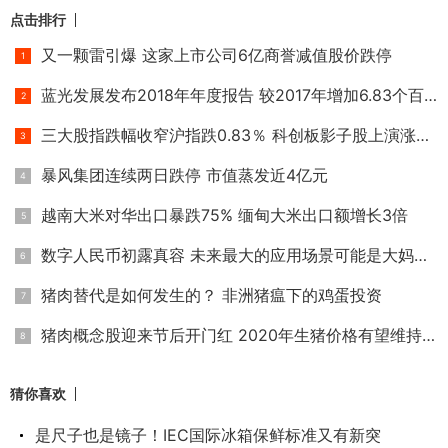
点击排行
又一颗雷引爆 这家上市公司6亿商誉减值股价跌停
蓝光发展发布2018年年度报告 较2017年增加6.83个百分点
三大股指跌幅收窄沪指跌0.83％ 科创板影子股上演涨停潮
暴风集团连续两日跌停 市值蒸发近4亿元
越南大米对华出口暴跌75% 缅甸大米出口额增长3倍
数字人民币初露真容 未来最大的应用场景可能是大妈买菜
猪肉替代是如何发生的？ 非洲猪瘟下的鸡蛋投资
猪肉概念股迎来节后开门红 2020年生猪价格有望维持高位
猜你喜欢
是尺子也是镜子！IEC国际冰箱保鲜标准又有新突