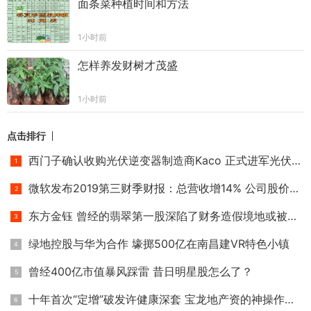
面条菜种植时间和方法
1小时前
怎样养发财树才茂盛
1小时前
点击排行
西门子确认收购光伏逆变器制造商Kaco 正式进军光伏家用储能市
微软发布2019第三财季财报：总营收增14% 公司股价狂涨市值破万
东方金钰 曾经的翡翠第一股深陷了财务造假境地或被退市
绿地控股与华为合作 壕掷500亿在南昌建VR特色小镇
曾经400亿市值暴风踩雷 昔日明星股怎么了？
十年首次“定增”破发许健康深套 宝龙地产资的神操作让资本饥