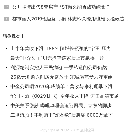
公开挂牌出售8套房产 *ST游久能否成功续命？
都市丽人2019现巨额亏损 林志玲关晓彤也难以挽救昔日内衣一姐
猜你喜欢
上半年营收下滑11.88% 陷增长瓶颈的“宁王”压力
最大“中介头子”贝壳掏空链家后上市赢得一片
利源精制实控人王民病逝 一手缔造的公司仍然“
26亿元并购六间房无奈放手 宋城演艺受六花重组
中金公司晒2020年成绩单：营收与净利逐季下滑
华润啤酒（00291.HK）全年收入下降 进击高端市场
中美关系微妙 哔哩哔哩会追随网易、京东的脚步
二度流拍！丰利落下“蛇吞象”后遗症 6000万拿下
Copyright © 2002-2025 鹿财经网