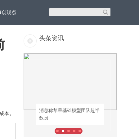
原创观点
头条资讯
前
机器
超半
消息称苹果基础模型团队超半
淘宝闪购/饿了么：将自愿执行
成本。
数员
《