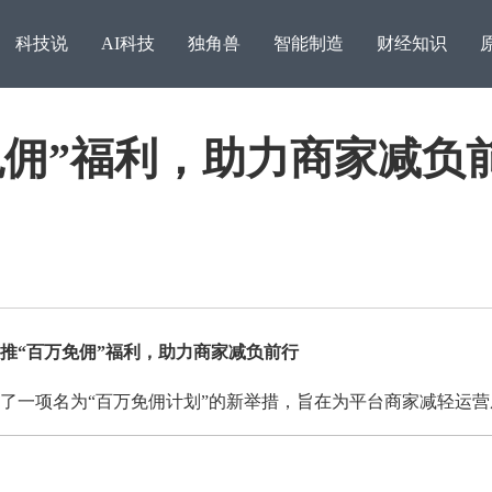
科技说
AI科技
独角兽
智能制造
财经知识
免佣”福利，助力商家减负
“百万免佣”福利，助力商家减负前行
英伟达高管：日本不再是
消息称苹果基础模型团队
一项名为“百万免佣计划”的新举措，旨在为平台商家减轻运营
人大
数员