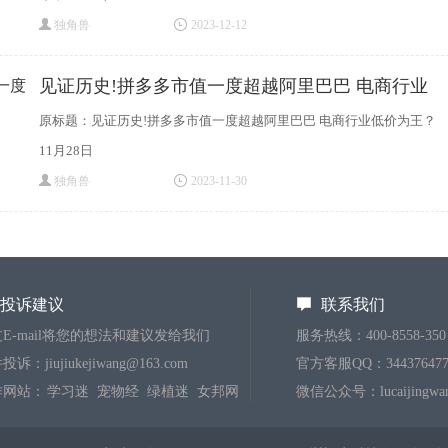
独角兽
2023-12-12
见证历史!拼多多市值一度超越阿里巴巴 电商行业
原标题：见证历史!拼多多市值一度超越阿里巴巴 电商行业低价为王？
11月28日
独角兽
2023-11-30
投诉建议
联系我们
E-mail将您的想法和建议发给我们
服务热线：400-8558-350
诉：jiujiukejiwang@163.com
官方客服QQ：344376477
作网站：
学习迷
宠物经
绿植迷
女邦网
微信公众号：lucaijingwa