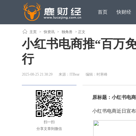
首页
快财经
主页
>
快资讯
>
独角兽
> 正文
小红书电商推“百万
行
2025-08-25 21:38:29
来源：ITBear
编辑：时寒峰
原标题：小红书电商推
小红书电商近日宣布了
扫一扫
分享文章到微信