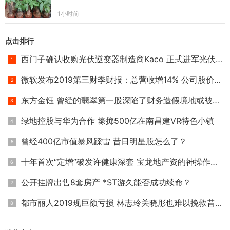
1小时前
点击排行
西门子确认收购光伏逆变器制造商Kaco 正式进军光伏家用储能市
微软发布2019第三财季财报：总营收增14% 公司股价狂涨市值破万
东方金钰 曾经的翡翠第一股深陷了财务造假境地或被退市
绿地控股与华为合作 壕掷500亿在南昌建VR特色小镇
曾经400亿市值暴风踩雷 昔日明星股怎么了？
十年首次“定增”破发许健康深套 宝龙地产资的神操作让资本饥
公开挂牌出售8套房产 *ST游久能否成功续命？
都市丽人2019现巨额亏损 林志玲关晓彤也难以挽救昔日内衣一姐