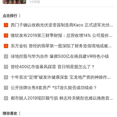
1小时前
点击排行
西门子确认收购光伏逆变器制造商Kaco 正式进军光伏家用储能市
微软发布2019第三财季财报：总营收增14% 公司股价狂涨市值破万
东方金钰 曾经的翡翠第一股深陷了财务造假境地或被退市
绿地控股与华为合作 壕掷500亿在南昌建VR特色小镇
曾经400亿市值暴风踩雷 昔日明星股怎么了？
十年首次“定增”破发许健康深套 宝龙地产资的神操作让资本饥
公开挂牌出售8套房产 *ST游久能否成功续命？
都市丽人2019现巨额亏损 林志玲关晓彤也难以挽救昔日内衣一姐
猜你喜欢