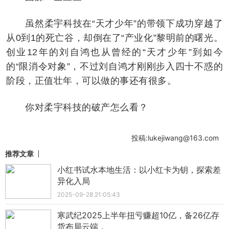
虽然柔宇科技在“天才少年”的带领下成功穿越了
从0到1的死亡谷，却倒在了“产业化”黎明前的曙光。
创业12年的刘自鸿也从曾经的“天才少年”到如今
的“限消令对象”，不过刘自鸿才刚刚步入四十不惑的
阶段，正值壮年，可以做的事还有很多。
你对柔宇科技的破产怎么看？
投稿:lukejiwang@163.com
推荐文章
小红书试水本地生活：以小红卡为钥，探索差
异化入局
2025-09-28 21:05:43
寒武纪2025上半年扭亏赚超10亿，备26亿存
货布局云端，