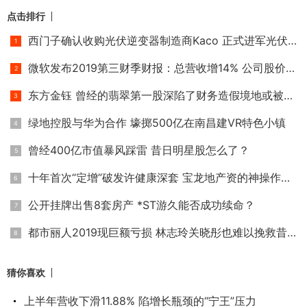
点击排行
西门子确认收购光伏逆变器制造商Kaco 正式进军光伏家用储能市
微软发布2019第三财季财报：总营收增14% 公司股价狂涨市值破万
东方金钰 曾经的翡翠第一股深陷了财务造假境地或被退市
绿地控股与华为合作 壕掷500亿在南昌建VR特色小镇
曾经400亿市值暴风踩雷 昔日明星股怎么了？
十年首次“定增”破发许健康深套 宝龙地产资的神操作让资本饥
公开挂牌出售8套房产 *ST游久能否成功续命？
都市丽人2019现巨额亏损 林志玲关晓彤也难以挽救昔日内衣一姐
猜你喜欢
上半年营收下滑11.88% 陷增长瓶颈的“宁王”压力