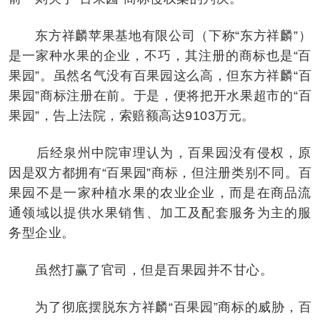
东方祥麟苹果基地有限公司（下称“东方祥麟”）
是一家种水果的企业，不巧，其注册的商标也是“百
果园”。虽然名气没有百果园这么高，但东方祥麟“百
果园”商标注册在前。于是，便将把开水果超市的“百
果园”，告上法院，索赔额高达9103万元。
后经泉州中院审理认为，百果园没有侵权，原
因是双方都拥有“百果园”商标，但注册类别不同。百
果园不是一家种植水果的农业企业，而是在商品流
通领域以提供水果销售、加工及配套服务为主的服
务型企业。
虽然打赢了官司，但是百果园并不甘心。
为了彻底摆脱东方祥麟“百果园”商标的威胁，百