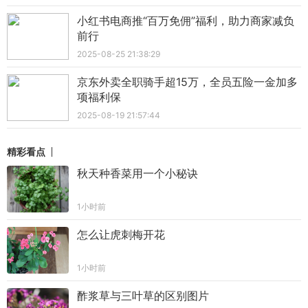
小红书电商推“百万免佣”福利，助力商家减负
前行
2025-08-25 21:38:29
京东外卖全职骑手超15万，全员五险一金加多
项福利保
2025-08-19 21:57:44
精彩看点
秋天种香菜用一个小秘诀
1小时前
怎么让虎刺梅开花
1小时前
酢浆草与三叶草的区别图片