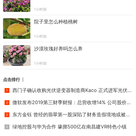
1小时前
院子里怎么种植桃树
1小时前
沙漠玫瑰好养吗怎么养
1小时前
点击排行
西门子确认收购光伏逆变器制造商Kaco 正式进军光伏家用储能市
微软发布2019第三财季财报：总营收增14% 公司股价狂涨市值破万
东方金钰 曾经的翡翠第一股深陷了财务造假境地或被退市
绿地控股与华为合作 壕掷500亿在南昌建VR特色小镇