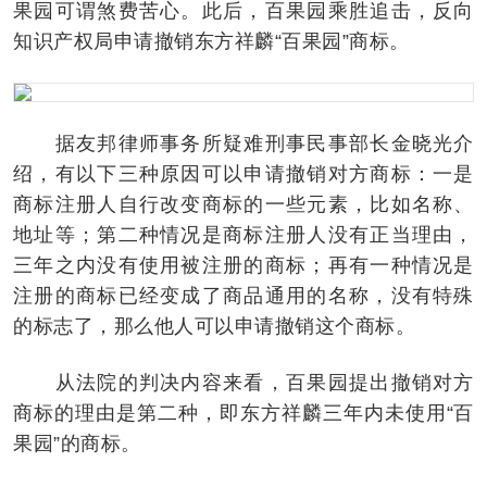
果园可谓煞费苦心。此后，百果园乘胜追击，反向
知识产权局申请撤销东方祥麟“百果园”商标。
据友邦律师事务所疑难刑事民事部长金晓光介
绍，有以下三种原因可以申请撤销对方商标：一是
商标注册人自行改变商标的一些元素，比如名称、
地址等；第二种情况是商标注册人没有正当理由，
三年之内没有使用被注册的商标；再有一种情况是
注册的商标已经变成了商品通用的名称，没有特殊
的标志了，那么他人可以申请撤销这个商标。
从法院的判决内容来看，百果园提出撤销对方
商标的理由是第二种，即东方祥麟三年内未使用“百
果园”的商标。