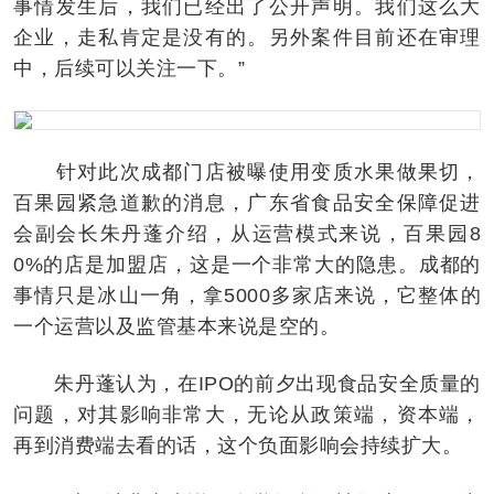
事情发生后，我们已经出了公开声明。我们这么大
企业，走私肯定是没有的。另外案件目前还在审理
中，后续可以关注一下。”
针对此次成都门店被曝使用变质水果做果切，
百果园紧急道歉的消息，广东省食品安全保障促进
会副会长朱丹蓬介绍，从运营模式来说，百果园8
0%的店是加盟店，这是一个非常大的隐患。成都的
事情只是冰山一角，拿5000多家店来说，它整体的
一个运营以及监管基本来说是空的。
朱丹蓬认为，在IPO的前夕出现食品安全质量的
问题，对其影响非常大，无论从政策端，资本端，
再到消费端去看的话，这个负面影响会持续扩大。