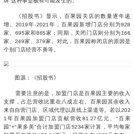
牌”这种事是极有可能发生的。
《招股书》显示，百果园关店的数量逐年递
增。2019年-2021年，百果园新增门店分别为928
家、695家和865家；同期，关闭门店则分别为166
家、249家、379家。对此，百果园称闭店的原因是
个别门店经营不善等。
图源：《招股书》
需要注意的是，加盟门店是百果园主要的收入
支撑，占总营收比重在八成左右。百果园其余收入
来自自营门店、区域代理以及线上渠道等。若以202
1年百果园加盟门店贡献营收81.27亿元、“百果
园”+“果多美”合计加盟门店5234家计算，平均每家