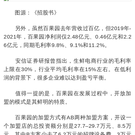
图源：《招股书》
另外，虽然百果园去年营收过百亿，但2019年-
2021年，百果园净利润仅2.48亿元、0.46亿元和2.2
6亿元，同期毛利率9.8%、9.1%和11.2%。
安信证券研报曾指出，生鲜电商行业的毛利率
上限在30%，行业平均毛利率在15%左右。在低利
润的背景下，很多企业难以达到盈亏平衡。
值得一提的是，百果园在发展过程中，开放加
盟的模式是其鲜明的特质。
百果园的加盟方式有AB两种加盟方案，开设一
个加盟店的总投资额分别是27.7–29.7万元、8.5万
元，其中B方案少去了6.2万元的招牌设备费、3万元