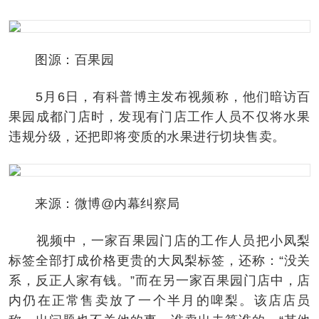
图源：百果园
5月6日，有科普博主发布视频称，他们暗访百
果园成都门店时，发现有门店工作人员不仅将水果
违规分级，还把即将变质的水果进行切块售卖。
来源：微博@内幕纠察局
视频中，一家百果园门店的工作人员把小凤梨
标签全部打成价格更贵的大凤梨标签，还称：“没关
系，反正人家有钱。”而在另一家百果园门店中，店
内仍在正常售卖放了一个半月的啤梨。该店店员