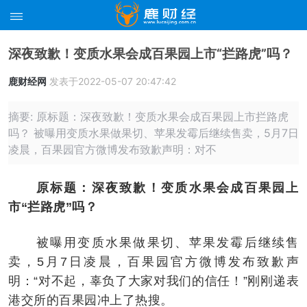
深夜致歉！变质水果会成百果园上市“拦路虎”吗？
鹿财经网
发表于2022-05-07 20:47:42
摘要: 原标题：深夜致歉！变质水果会成百果园上市拦路虎
吗？ 被曝用变质水果做果切、苹果发霉后继续售卖，5月7日
凌晨，百果园官方微博发布致歉声明：对不
原标题：深夜致歉！变质水果会成百果园上
市“拦路虎”吗？
被曝用变质水果做果切、苹果发霉后继续售
卖，5月7日凌晨，百果园官方微博发布致歉声
明：“对不起，辜负了大家对我们的信任！”刚刚递表
港交所的百果园冲上了热搜。