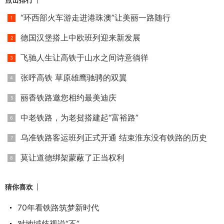
“环西部火车游走进港珠澳”让美丽一路随行
德国汉堡搭上中欧班列迎来新发展
飞驰人生让高铁于山水之间诗意徜徉
张呼高铁 草原雄鹰驰骋的双翼
丽香铁路邀您相约最美迪庆
中老铁路，为老挝搭建起“富裕路”
乌准铁路客运班列正式开通 结束淮东没有铁路的历史
莫让道德绑架蒙蔽了正当权利
猜你喜欢
70年看铁路筑梦新时代
对地域歧视说“不”