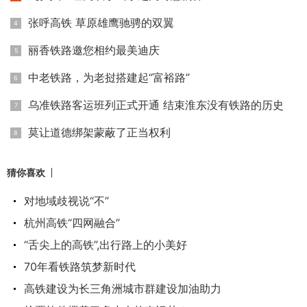
张呼高铁 草原雄鹰驰骋的双翼
丽香铁路邀您相约最美迪庆
中老铁路，为老挝搭建起“富裕路”
乌准铁路客运班列正式开通 结束淮东没有铁路的历史
莫让道德绑架蒙蔽了正当权利
猜你喜欢
对地域歧视说“不”
杭州高铁“四网融合”
“舌尖上的高铁”,出行路上的小美好
70年看铁路筑梦新时代
高铁建设为长三角洲城市群建设加油助力