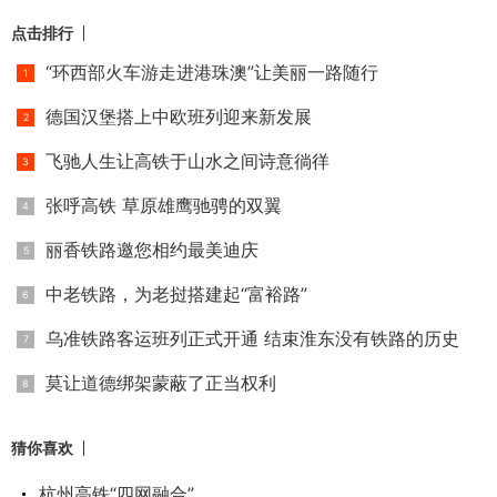
点击排行
“环西部火车游走进港珠澳”让美丽一路随行
德国汉堡搭上中欧班列迎来新发展
飞驰人生让高铁于山水之间诗意徜徉
张呼高铁 草原雄鹰驰骋的双翼
丽香铁路邀您相约最美迪庆
中老铁路，为老挝搭建起“富裕路”
乌准铁路客运班列正式开通 结束淮东没有铁路的历史
莫让道德绑架蒙蔽了正当权利
猜你喜欢
杭州高铁“四网融合”