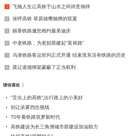
飞驰人生让高铁于山水之间诗意徜徉
张呼高铁 草原雄鹰驰骋的双翼
丽香铁路邀您相约最美迪庆
中老铁路，为老挝搭建起“富裕路”
乌准铁路客运班列正式开通 结束淮东没有铁路的历史
莫让道德绑架蒙蔽了正当权利
猜你喜欢
“舌尖上的高铁”,出行路上的小美好
别让浓雾挡住视线
70年看铁路筑梦新时代
高铁建设为长三角洲城市群建设加油助力