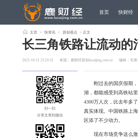
首页
快财经
主页
>
快资讯
>
原创观点
> 正文
长三角铁路让流动的
2025-10-21 23:24:32
来源：鹿财经原创lucaijing.com.cn
编辑：毛青
刚过去的国庆假期，不
湖，都能感受到高铁站里
4300万人次，比去年多
扫一扫
真实体现。中国铁路上海
分享文章到微信
区添了不少动力。
现在市场竞争这么激烈