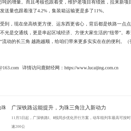
6万吨的增量。而且考核也跟着变，维护老项目有绩效，拉来新项
送量也跟着涨了4.2%，集装箱运输更是多了11%。
到，现在坐高铁更方便、运东西更省心，背后都是铁路一点点
不光是交通线，更是串起区域经济、方便大家生活的“纽带”。希
“流动的长三角 越跑越顺，给咱们带来更多实实在在的便利。（
g@163.com 详情访问鹿财经网：
https://www.lucaijing.com.cn
广深铁路运能提升，为珠三角注入新动力
11月5日起，广深铁路I、Ⅱ线同步优化开行方案，动车组列车最高可按时
速200公