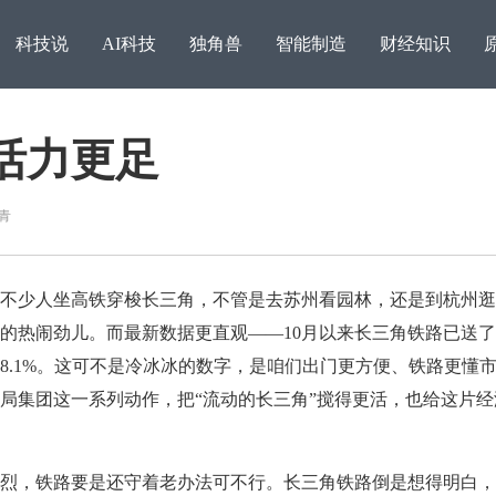
科技说
AI科技
独角兽
智能制造
财经知识
活力更足
青
少人坐高铁穿梭长三角，不管是去苏州看园林，还是到杭州逛
的热闹劲儿。而最新数据更直观——10月以来长三角铁路已送
了8.1%。这可不是冷冰冰的数字，是咱们出门更方便、铁路更懂
追梦之路，稳比快更重要
局集团这一系列动作，把“流动的长三角”搅得更活，也给这片经
访湖
，铁路要是还守着老办法可不行。长三角铁路倒是想得明白，