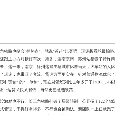
路也挺会“抓热点”。就说“苏超”比赛吧，球迷想看球最怕路
还跟主办方对接好车次、票务，连南京南、苏州站都设了特许商
餐。这一来，南京、徐州这些主场城市比赛当天，火车站的人比
了球迷，也带旺了客流。货运方面更实在，针对普通物流优化了
列+班轮” 的“一单制”，现在货运班列比去年多开了14.8%，4
，企业运货又快又省钱，自然更愿意选铁路。
激励也不行。长三角铁路打破了层级限制，公开招了122个物
式管理，干得好拿得多，不行也会被淘汰。新团队一上任就跑了4