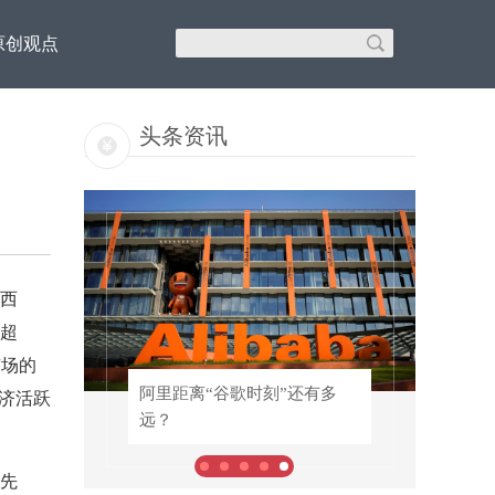
原创观点
头条资讯
西
了超
市场的
！专
阿里距离“谷歌时刻”还有多
阿里距离“谷歌时刻”还有多
济活跃
远？
远？
先