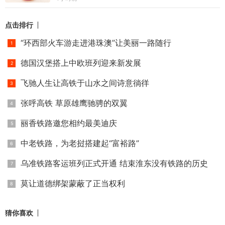
点击排行
“环西部火车游走进港珠澳”让美丽一路随行
德国汉堡搭上中欧班列迎来新发展
飞驰人生让高铁于山水之间诗意徜徉
张呼高铁 草原雄鹰驰骋的双翼
丽香铁路邀您相约最美迪庆
中老铁路，为老挝搭建起“富裕路”
乌准铁路客运班列正式开通 结束淮东没有铁路的历史
莫让道德绑架蒙蔽了正当权利
猜你喜欢