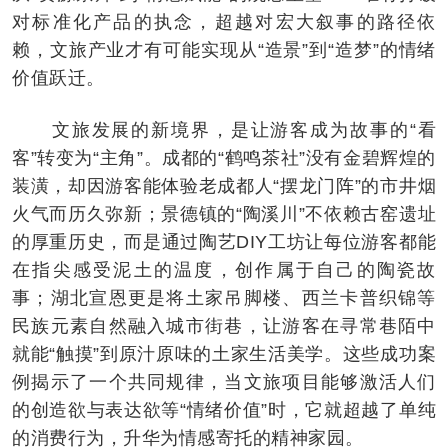
对标准化产品的执念，超越对宏大叙事的路径依
赖，文旅产业才有可能实现从“造景”到“造梦”的情绪
价值跃迁。
文旅发展的新境界，是让游客成为故事的“看
客”转变为“主角”。成都的“鹤鸣茶社”没有金碧辉煌的
装潢，却因游客能体验老成都人“摆龙门阵”的市井烟
火气而历久弥新；景德镇的“陶溪川”不依赖古窑遗址
的厚重历史，而是通过陶艺DIY工坊让每位游客都能
在指尖感受泥土的温度，创作属于自己的陶瓷故
事；湖北宣恩更是将土家吊脚楼、西兰卡普织锦等
民族元素自然融入城市街巷，让游客在寻常巷陌中
就能“触摸”到原汁原味的土家生活美学。这些成功案
例揭示了一个共同规律，当文旅项目能够激活人们
的创造欲与表达欲等“情绪价值”时，它就超越了单纯
的消费行为，升华为情感寄托的精神家园。