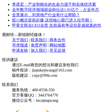
李彦宏：产业智能化的生命力源于和实体经济紧
去年数字经济领域就业岗位达1.91亿个，占全年总
全景展示，对房地产行业有什么帮助？
双11概念提前起爆 这些核心股已进入拉升期！
甲骨文联合CEO去世 生前虽有争议但是成就真的也
鹿财经—新锐财经媒体！
关于我们
|
联系我们
|
商务合作
寻求报道
|
免责声明
|
网站地图
申请友链
|
加入我们
|
意见反馈
投诉建议
通过E-mail将您的想法和建议发给我们
稿件投诉：jiujiukejiwang@163.com
版权建议：copy@99it.com
联系我们
服务热线：400-8558-350
官方客服QQ：3443764770
微信公众号：lucaijingwang