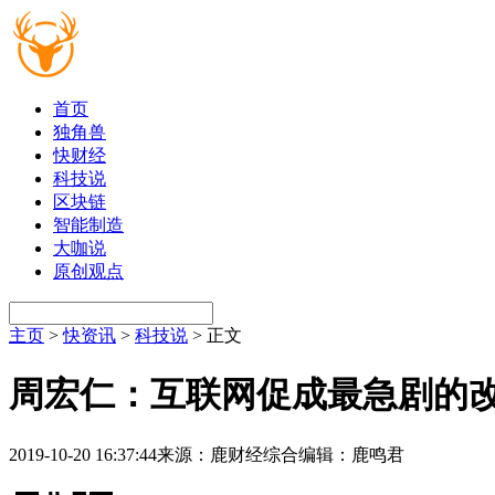
首页
独角兽
快财经
科技说
区块链
智能制造
大咖说
原创观点
主页
>
快资讯
>
科技说
> 正文
周宏仁：互联网促成最急剧的
2019-10-20 16:37:44
来源：鹿财经综合
编辑：鹿鸣君