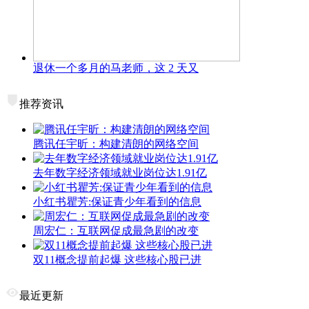
退休一个多月的马老师，这 2 天又
推荐资讯
腾讯任宇昕：构建清朗的网络空间
去年数字经济领域就业岗位达1.91亿
小红书瞿芳:保证青少年看到的信息
周宏仁：互联网促成最急剧的改变
双11概念提前起爆 这些核心股已进
最近更新