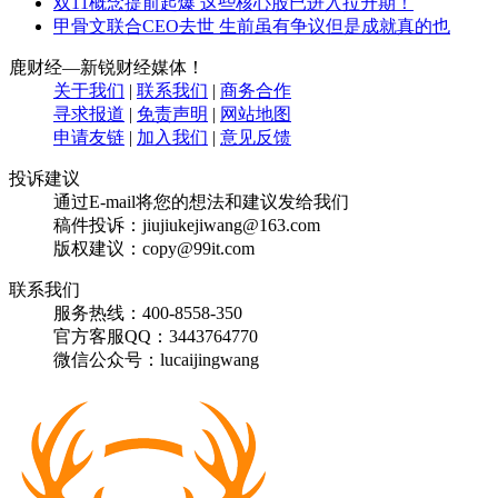
双11概念提前起爆 这些核心股已进入拉升期！
甲骨文联合CEO去世 生前虽有争议但是成就真的也
鹿财经—新锐财经媒体！
关于我们
|
联系我们
|
商务合作
寻求报道
|
免责声明
|
网站地图
申请友链
|
加入我们
|
意见反馈
投诉建议
通过E-mail将您的想法和建议发给我们
稿件投诉：jiujiukejiwang@163.com
版权建议：copy@99it.com
联系我们
服务热线：400-8558-350
官方客服QQ：3443764770
微信公众号：lucaijingwang