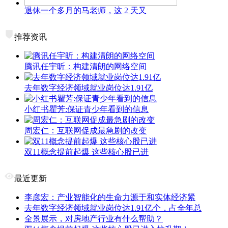
退休一个多月的马老师，这 2 天又
推荐资讯
腾讯任宇昕：构建清朗的网络空间
去年数字经济领域就业岗位达1.91亿
小红书瞿芳:保证青少年看到的信息
周宏仁：互联网促成最急剧的改变
双11概念提前起爆 这些核心股已进
最近更新
李彦宏：产业智能化的生命力源于和实体经济紧
去年数字经济领域就业岗位达1.91亿个，占全年总
全景展示，对房地产行业有什么帮助？