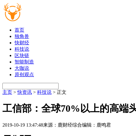
首页
独角兽
快财经
科技说
区块链
智能制造
大咖说
原创观点
主页
>
快资讯
>
科技说
> 正文
工信部：全球70%以上的高端
2019-10-19 13:47:48
来源：鹿财经综合
编辑：鹿鸣君